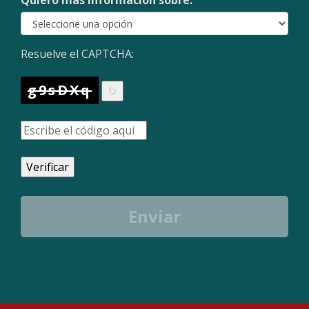
Quiero más información sobre:
Resuelve el CAPTCHA:
g9sDXq
🔄
Verificar
Enviar