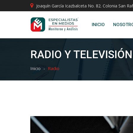
Joaquín García Icazbalceta No. 82. Colonia San Raf
INICIO
NOSOTR
RADIO Y TELEVISIÓN
Inicio
Radio