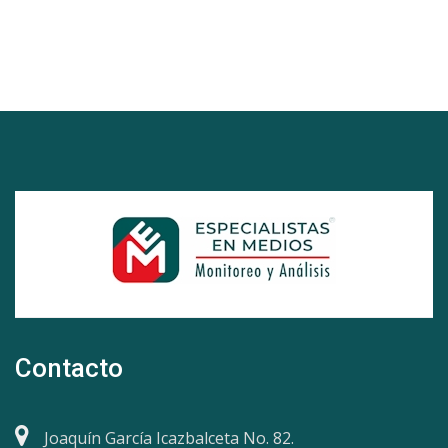
Contacto
Joaquín García Icazbalceta No. 82.