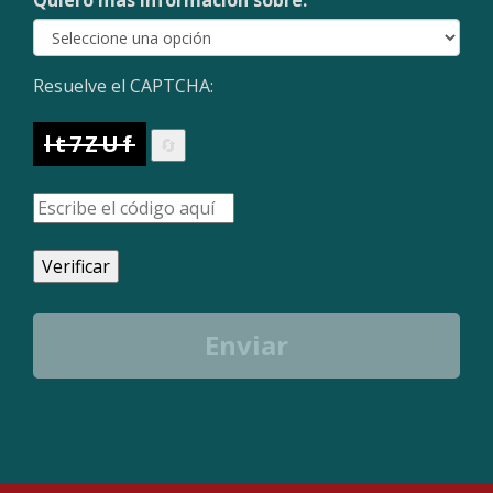
Quiero más información sobre:
Resuelve el CAPTCHA:
lt7ZUf
🔄
Verificar
Enviar