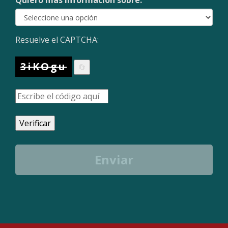
Quiero más información sobre:
Resuelve el CAPTCHA:
3iKOgu
🔄
Verificar
Enviar