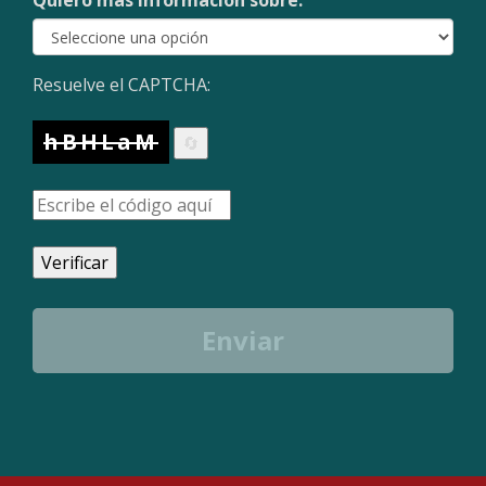
Quiero más información sobre:
Resuelve el CAPTCHA:
hBHLaM
🔄
Verificar
Enviar