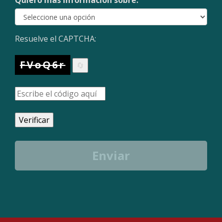
Quiero más información sobre:
Resuelve el CAPTCHA:
FVoQ6r
🔄
Verificar
Enviar