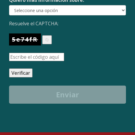
Quiero más información sobre:
Resuelve el CAPTCHA:
5e74fR
🔄
Verificar
Enviar