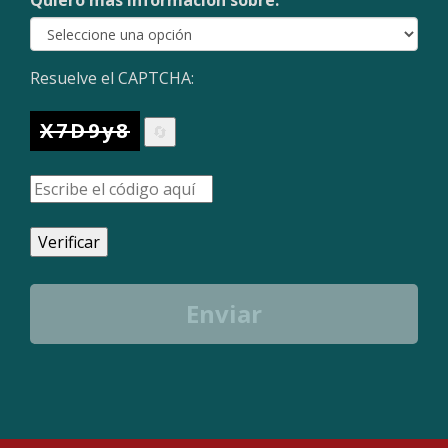
Quiero más información sobre:
Resuelve el CAPTCHA:
X7D9y8
🔄
Verificar
Enviar