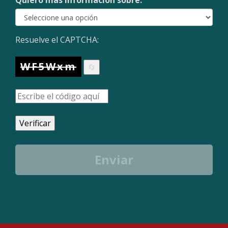
Quiero más información sobre:
Resuelve el CAPTCHA:
WF5Wxm
🔄
Verificar
Enviar